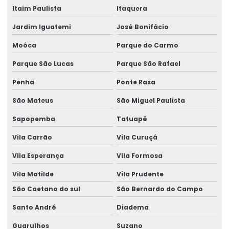
Itaim Paulista
Itaquera
Empresa que faz piso polido
Jardim Iguatemi
José Bonifácio
Empresa que faz polimento de piso
Moóca
Parque do Carmo
Empresa de recuperação de pavimentação em centro
Parque São Lucas
Parque São Rafael
comercial
Penha
Ponte Rasa
Empresa de recuperação de pavimentação de concreto
São Mateus
São Miguel Paulista
Empresa de recuperação de piso de concreto
Sapopemba
Tatuapé
Empresa de recuperação de piso de concreto comercial
Vila Carrão
Vila Curuçá
Empresa de reparo de piso industrial
Vila Esperança
Vila Formosa
Empresa de resina epóxi
Vila Matilde
Vila Prudente
Empresa de tratamento de junta em concreto
São Caetano do sul
São Bernardo do Campo
Empresa de tratamento de junta de concreto industrial
Santo André
Diadema
Guarulhos
Suzano
Endurecedor de superfície para piso de concreto