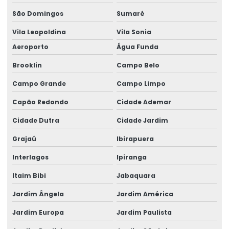
São Domingos
Sumaré
Empresa de lapidação de concreto para laje
Vila Leopoldina
Vila Sonia
Empresa de lapidação de piso de concreto
Aeroporto
Água Funda
Empresa de nivelamento de piso
Brooklin
Campo Belo
Empresa de pavimentação para aeroporto
Campo Grande
Campo Limpo
Empresa de pavimentação para centro comercial
Capão Redondo
Cidade Ademar
Empresa de pavimentação para centro de distribuição
Cidade Dutra
Cidade Jardim
Empresa de pavimentação para centro logístico
Grajaú
Ibirapuera
Empresa de pavimentação de concreto
Interlagos
Ipiranga
Itaim Bibi
Jabaquara
Empresa de pavimentação de concreto para armazém
Jardim Ângela
Jardim América
Empresa de pavimentação de concreto para túnel
Jardim Europa
Jardim Paulista
Empresa de pavimentação de concreto para via pública