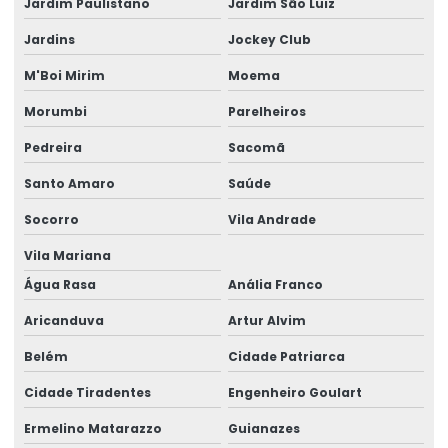
Jardim Paulistano
Jardim São Luiz
Empresa de pavimentação de concreto para via rápida
Jardins
Jockey Club
Empresa de pavimentação para estrada
M'Boi Mirim
Moema
Empresa de pavimentação para obra de grande porte
Morumbi
Parelheiros
Empresa de pavimentação para pátio industrial
Pedreira
Sacomã
Empresa de pintura epóxi
Santo Amaro
Saúde
Empresa de piso para armazém
Socorro
Vila Andrade
Empresa piso de concreto
Vila Mariana
Água Rasa
Anália Franco
Empresa de piso de concreto para estacionamento
Aricanduva
Artur Alvim
Empresa de piso epóxi
Belém
Cidade Patriarca
Empresa piso industrial
Cidade Tiradentes
Engenheiro Goulart
Empresa que aplica epóxi
Ermelino Matarazzo
Guianazes
Empresa que faz piso de concreto