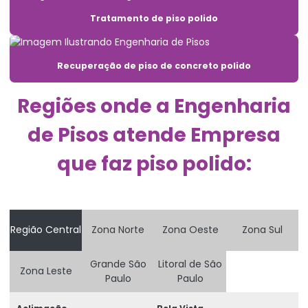
Aplicação de piso de concreto para rodovia
Tratamento de piso polido
Assentamento piso drenante
Bomba de injeção de calda de cimento
Recuperação de piso de concreto polido
Bomba para injeção de nata de cimento
Regiões onde a Engenharia
Concretagem de piso para fábrica
de Pisos atende Empresa
Concreto para pavimentação de centro logístico
que faz piso polido:
Concreto para piso comercial
Concreto para piso de estacionamento
Concreto para piso de mercado
Região Central
Zona Norte
Zona Oeste
Zona Sul
Concreto para piso de terminal de carga
Grande São
Litoral de São
Zona Leste
Paulo
Paulo
Concreto para piso de transporte pesado
Concreto para piso de túnel