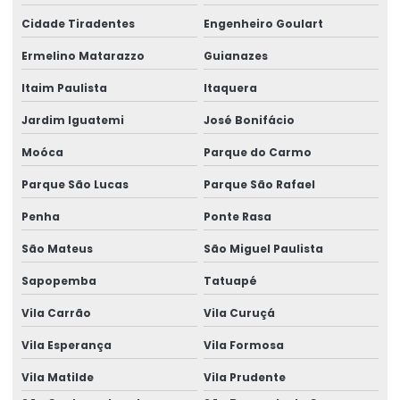
Cidade Tiradentes
Engenheiro Goulart
Empresa que faz piso polido
Ermelino Matarazzo
Guianazes
Empresa que faz polimento de piso
Itaim Paulista
Itaquera
Empresa de recuperação de pavimentação em centro
comercial
Jardim Iguatemi
José Bonifácio
Empresa de recuperação de pavimentação de concreto
Moóca
Parque do Carmo
Empresa de recuperação de piso de concreto
Parque São Lucas
Parque São Rafael
Penha
Ponte Rasa
Empresa de recuperação de piso de concreto comercial
São Mateus
São Miguel Paulista
Empresa de reparo de piso industrial
Sapopemba
Tatuapé
Empresa de resina epóxi
Vila Carrão
Vila Curuçá
Empresa de tratamento de junta em concreto
Vila Esperança
Vila Formosa
Empresa de tratamento de junta de concreto industrial
Vila Matilde
Vila Prudente
Endurecedor de superfície para piso de concreto