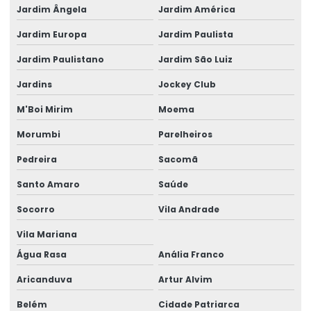
Empresa de pavimentação de concreto para via rápida
Jardim Ângela
Jardim América
Jardim Europa
Jardim Paulista
Empresa de pavimentação para estrada
Jardim Paulistano
Jardim São Luiz
Empresa de pavimentação para obra de grande porte
Jardins
Jockey Club
Empresa de pavimentação para pátio industrial
M'Boi Mirim
Moema
Empresa de pintura epóxi
Morumbi
Parelheiros
Empresa de piso para armazém
Pedreira
Sacomã
Empresa piso de concreto
Santo Amaro
Saúde
Empresa de piso de concreto para estacionamento
Socorro
Vila Andrade
Empresa de piso epóxi
Vila Mariana
Empresa piso industrial
Água Rasa
Anália Franco
Empresa que aplica epóxi
Aricanduva
Artur Alvim
Belém
Cidade Patriarca
Empresa que faz piso de concreto