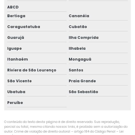
ABCD
Fibra estrutural para concreto
Bertioga
Cananéia
Fibra para firme de concreto
Caraguatatuba
Cubatão
Fibra para piso de concreto
Guarujá
Ilha Comprida
Fibra de polietileno para concreto
Iguape
Ilhabela
Fibra de polipropileno para concreto
Itanhaém
Mongaguá
Fibra para reforço de concreto
Riviera de São Lourenço
Santos
Fibra sintética estrutural
São Vicente
Praia Grande
Injeção calda de cimento
Ubatuba
São Sebastião
Peruíbe
Injeção de calda de cimento preço
Injeção de calda de cimento em solo
O conteúdo do texto desta página é de direito reservado. Sua reprodução,
Injeção de cimento na coluna
parcial ou total, mesmo citando nossos links, é proibida sem a autorização do
autor. Crime de violação de direito autoral – artigo 184 do Código Penal –
Lei