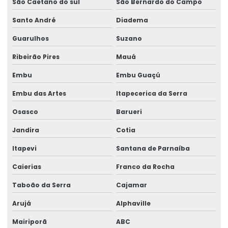
São Caetano do sul
São Bernardo do Campo
Eps para nivelamento de piso
Santo André
Diadema
Execução de concreto para piso de ponte
Guarulhos
Suzano
Execução de pavimentação de concreto
Ribeirão Pires
Mauá
Embu
Embu Guaçú
Execução de pavimentação de concreto em armazém
Embu das Artes
Itapecerica da Serra
Execução de pavimentação de concreto em estrada
secundária
Osasco
Barueri
Execução de piso de concreto para posto de gasolina
Jandira
Cotia
Fibra de aço para concreto preço
Itapevi
Santana de Parnaíba
Fibra de aço no concreto
Caierias
Franco da Rocha
Fibra para concreto armado
Taboão da Serra
Cajamar
Arujá
Alphaville
Fibra para concreto preço
Mairiporã
ABC
Fibra concreto usinado