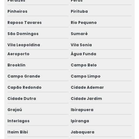
Perdizes
Perús
Empresa de lapidação de concreto para laje
Pinheiros
Pirituba
Empresa de lapidação de piso de concreto
Raposo Tavares
Rio Pequeno
São Domingos
Sumaré
Empresa de nivelamento de piso
Vila Leopoldina
Vila Sonia
Empresa de pavimentação para aeroporto
Aeroporto
Água Funda
Empresa de pavimentação para centro comercial
Brooklin
Campo Belo
Empresa de pavimentação para centro de distribuição
Campo Grande
Campo Limpo
Empresa de pavimentação para centro logístico
Capão Redondo
Cidade Ademar
Empresa de pavimentação de concreto
Cidade Dutra
Cidade Jardim
Empresa de pavimentação de concreto para armazém
Grajaú
Ibirapuera
Empresa de pavimentação de concreto para túnel
Interlagos
Ipiranga
Empresa de pavimentação de concreto para via pública
Itaim Bibi
Jabaquara